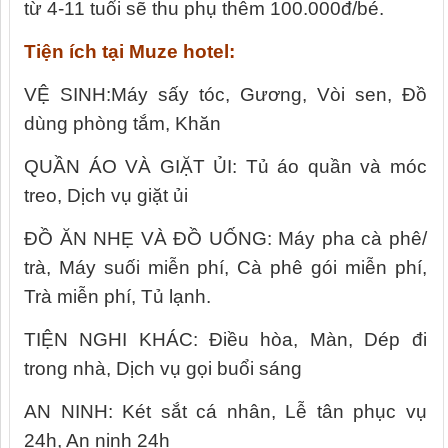
từ 4-11 tuổi sẽ thu phụ thêm 100.000đ/bé.
Tiện ích tại Muze hotel:
VỆ SINH:Máy sấy tóc, Gương, Vòi sen, Đồ
dùng phòng tắm, Khăn
QUẦN ÁO VÀ GIẶT ỦI: Tủ áo quần và móc
treo, Dịch vụ giặt ủi
ĐỒ ĂN NHẸ VÀ ĐỒ UỐNG: Máy pha cà phê/
trà, Máy suối miễn phí, Cà phê gói miễn phí,
Trà miễn phí, Tủ lạnh.
TIỆN NGHI KHÁC: Điều hòa, Màn, Dép đi
trong nhà, Dịch vụ gọi buổi sáng
AN NINH: Két sắt cá nhân, Lễ tân phục vụ
24h, An ninh 24h