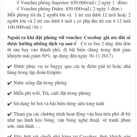
√ Voucher phòng Superior: 650.000vnd ( 2 ngày 1 đêm)
√ Voucher phòng Dulex: 850.000vnd ( 2 ngày 1 đêm )
Mỗi phòng tối đa 2 người lớn và 1 trẻ em dưới 12 tuổi hoặc 2
người lớn và 2 trẻ em dươi 4 tuổi ( có phụ thu trẻ em 4-12 tuổi
100.000vnd / bé )
Ngoài ra khi đặt phòng với voucher Cocobay giá ưu đãi sẽ
được hưởng những dịch vụ sau:
√
Có xe bus 2 tầng đưa đón
từ sân bay vào thành phố, đi bãi biển (đang trong thời gian
khuyến mãi giảm 50%, áp dụng đến ngày 30-11-2017)
✔️
Được phục vụ xe buggy qua các tụ điểm giải trí hoặc nhà
hàng trong tập đoàn Empire.
✔️
Nước uống đặt trong phòng
✔️
Miễn phí wifi, Trà, café đặt trong phòng
✔️
Sử dụng bể bơi và bãi biển riêng siêu long lanh
✔️
Tham gia các chương trình hoạt động văn hóa trên phố đi bộ
như tạo hình kẹo bông, vặn bóng nghệ thuật, vẽ tranh phun
sơn, săm hình….
✔️
Đặc biệt với chuỗi nhà hàng tại Cocobay, thực khách gần