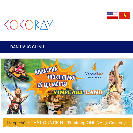
DANH MỤC CHÍNH
Trang chủ
»
THẬT QUÁ DỄ khi đặt phòng ONLINE tại Cocobay
Đà Nẵng.!