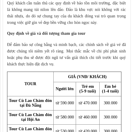
Quý khách cần tuân thủ các quy định về bảo tồn môi trường, đặc biệt
là không mang túi nilon lên đảo. Đảo là khu vực nói không với rác
thải nhựa, do đó sự chung tay của du khách đóng vai trò quan trọng
trong việc giữ gìn vẻ đẹp bền vững cho hòn ngọc này.
Quy định về giá và đối tượng tham gia tour
Để đảm bảo sự công bằng và minh bạch, các chính sách về giá vé đã
được chúng tôi niêm yết rõ ràng. Mọi thắc mắc về chi phí phát sinh
hoặc phụ thu sẽ được đội ngũ tư vấn giải thích chi tiết trước khi quý
khách thực hiện đặt dịch vụ.
GIÁ (VNĐ/ KHÁCH)
TOUR
Trẻ em
Em bé
Người lớn
(5-9 tuổi)
(1-4 tuổi)
Tour Cù Lao Chàm đón
từ 590.000
từ 470.000
300.000
tại Đà Nẵng
Tour Cù Lao Chàm đón
từ 580.000
từ 460.000
300.000
tại Hội An
Tour Cù Lao Chàm đón
từ 530.000
từ 420.000
300.000