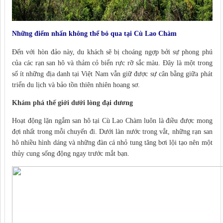
Những điểm nhấn không thể bỏ qua tại Cù Lao Chàm
Đến với hòn đảo này, du khách sẽ bị choáng ngợp bởi sự phong phú
của các rạn san hô và thảm cỏ biển rực rỡ sắc màu. Đây là một trong
số ít những địa danh tại Việt Nam vẫn giữ được sự cân bằng giữa phát
triển du lịch và bảo tồn thiên nhiên hoang sơ.
Khám phá thế giới dưới lòng đại dương
Hoạt động lặn ngắm san hô tại Cù Lao Chàm luôn là điều được mong
đợi nhất trong mỗi chuyến đi. Dưới làn nước trong vắt, những rạn san
hô nhiều hình dáng và những đàn cá nhỏ tung tăng bơi lội tạo nên một
thủy cung sống động ngay trước mắt bạn.