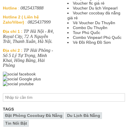
Voucher flc giá rẻ
0825437888
Hotline
:
Voucher Du lịch Vinpearl
Voucher cocobay đà nẵng
Hotline 2 ( Liên hệ
giá rẻ
0825437999
Zalo/Viber)
:
Vé Voucher Du Thuyền
Combo Du Thuyền
TP Hà Nội - R4,
Địa chỉ 1 :
Tour Phú Quốc
Royal City, 72 A Nguyễn
Combo Vinpearl Phú Quốc
Trãi, Thanh Xuân, Hà Nội.
Vé Đồi Rồng Đồ Sơn
TP Hải Phòng -
Địa chỉ 2 :
Số 5 Lý Tự Trọng, Minh
Khai, Hồng Bàng, Hải
Phòng
TAGS
Đặt Phòng Cocobay Đà Nẵng
Du Lịch Đà Nẵng
Tin Nổi Bật