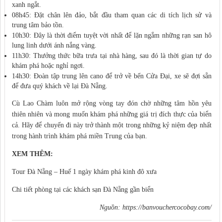
xanh ngắt.
08h45: Đặt chân lên đảo, bắt đầu tham quan các di tích lịch sử và
trung tâm bảo tồn.
10h30: Đây là thời điểm tuyệt vời nhất để lặn ngắm những rạn san hô
lung linh dưới ánh nắng vàng.
11h30: Thưởng thức bữa trưa tại nhà hàng, sau đó là thời gian tự do
khám phá hoặc nghỉ ngơi.
14h30: Đoàn tập trung lên cano để trở về bến Cửa Đại, xe sẽ đợi sẵn
để đưa quý khách về lại Đà Nẵng.
Cù Lao Chàm luôn mở rộng vòng tay đón chờ những tâm hồn yêu
thiên nhiên và mong muốn khám phá những giá trị đích thực của biển
cả. Hãy để chuyến đi này trở thành một trong những kỷ niệm đẹp nhất
trong hành trình khám phá miền Trung của bạn.
XEM THÊM:
Tour Đà Nẵng – Huế 1 ngày khám phá kinh đô xưa
Chi tiết phòng tại các khách sạn Đà Nẵng gần biển
Nguồn:
https://banvouchercocobay.com/