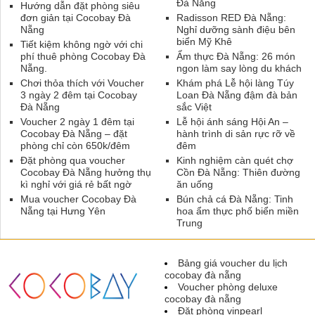
Đà Nẵng
Hướng dẫn đặt phòng siêu
đơn giản tại Cocobay Đà
Radisson RED Đà Nẵng:
Nẵng
Nghỉ dưỡng sành điệu bên
biển Mỹ Khê
Tiết kiệm không ngờ với chi
phí thuê phòng Cocobay Đà
Ẩm thực Đà Nẵng: 26 món
Nẵng.
ngon làm say lòng du khách
Chơi thỏa thích với Voucher
Khám phá Lễ hội làng Túy
3 ngày 2 đêm tại Cocobay
Loan Đà Nẵng đậm đà bản
Đà Nẵng
sắc Việt
Voucher 2 ngày 1 đêm tại
Lễ hội ánh sáng Hội An –
Cocobay Đà Nẵng – đặt
hành trình di sản rực rỡ về
phòng chỉ còn 650k/đêm
đêm
Đặt phòng qua voucher
Kinh nghiệm càn quét chợ
Cocobay Đà Nẵng hưởng thụ
Cồn Đà Nẵng: Thiên đường
kì nghỉ với giá rẻ bất ngờ
ăn uống
Mua voucher Cocobay Đà
Bún chả cá Đà Nẵng: Tinh
Nẵng tại Hưng Yên
hoa ẩm thực phố biển miền
Trung
Bảng giá voucher du lịch
cocobay đà nẵng
Voucher phòng deluxe
cocobay đà nẵng
Đặt phòng vinpearl