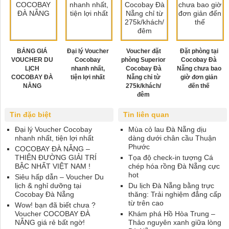
BẢNG GIÁ
Đại lý Voucher
Voucher đặt
Đặt phòng tại
VOUCHER DU
Cocobay
phòng Superior
Cocobay Đà
LỊCH
nhanh nhất,
Cocobay Đà
Nẵng chưa bao
COCOBAY ĐÀ
tiện lợi nhất
Nẵng chỉ từ
giờ đơn giản
NẴNG
275k/khách/
đến thế
đêm
Tin đặc biệt
Tin liên quan
Đại lý Voucher Cocobay
Mùa cỏ lau Đà Nẵng dịu
nhanh nhất, tiện lợi nhất
dàng dưới chân cầu Thuận
Phước
COCOBAY ĐÀ NẴNG –
THIÊN ĐƯỜNG GIẢI TRÍ
Tọa độ check-in tượng Cá
BẬC NHẤT VIỆT NAM !
chép hóa rồng Đà Nẵng cực
hot
Siêu hấp dẫn – Voucher Du
lịch & nghỉ dưỡng tại
Du lịch Đà Nẵng bằng trực
Cocobay Đà Nẵng
thăng: Trải nghiệm đẳng cấp
từ trên cao
Wow! bạn đã biết chưa ?
Voucher COCOBAY ĐÀ
Khám phá Hồ Hòa Trung –
NẴNG giá rẻ bất ngờ!
Thảo nguyên xanh giữa lòng