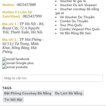
Voucher flc giá rẻ
0825437888
Hotline
:
Voucher Du lịch Vinpearl
Voucher cocobay đà nẵng
Hotline 2 ( Liên hệ
giá rẻ
0825437999
Zalo/Viber)
:
Vé Voucher Du Thuyền
Combo Du Thuyền
TP Hà Nội - R4,
Địa chỉ 1 :
Tour Phú Quốc
Royal City, 72 A Nguyễn
Combo Vinpearl Phú Quốc
Trãi, Thanh Xuân, Hà Nội.
Vé Đồi Rồng Đồ Sơn
TP Hải Phòng -
Địa chỉ 2 :
Số 5 Lý Tự Trọng, Minh
Khai, Hồng Bàng, Hải
Phòng
TAGS
Đặt Phòng Cocobay Đà Nẵng
Du Lịch Đà Nẵng
Tin Nổi Bật