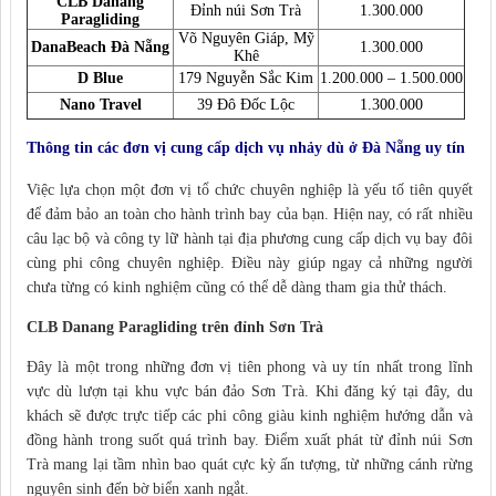
CLB Danang
Đỉnh núi Sơn Trà
1.300.000
Paragliding
Võ Nguyên Giáp, Mỹ
DanaBeach Đà Nẵng
1.300.000
Khê
D Blue
179 Nguyễn Sắc Kim
1.200.000 – 1.500.000
Nano Travel
39 Đô Đốc Lộc
1.300.000
Thông tin các đơn vị cung cấp dịch vụ nhảy dù ở Đà Nẵng uy tín
Việc lựa chọn một đơn vị tổ chức chuyên nghiệp là yếu tố tiên quyết
để đảm bảo an toàn cho hành trình bay của bạn. Hiện nay, có rất nhiều
câu lạc bộ và công ty lữ hành tại địa phương cung cấp dịch vụ bay đôi
cùng phi công chuyên nghiệp. Điều này giúp ngay cả những người
chưa từng có kinh nghiệm cũng có thể dễ dàng tham gia thử thách.
CLB Danang Paragliding trên đỉnh Sơn Trà
Đây là một trong những đơn vị tiên phong và uy tín nhất trong lĩnh
vực dù lượn tại khu vực bán đảo Sơn Trà. Khi đăng ký tại đây, du
khách sẽ được trực tiếp các phi công giàu kinh nghiệm hướng dẫn và
đồng hành trong suốt quá trình bay. Điểm xuất phát từ đỉnh núi Sơn
Trà mang lại tầm nhìn bao quát cực kỳ ấn tượng, từ những cánh rừng
nguyên sinh đến bờ biển xanh ngắt.