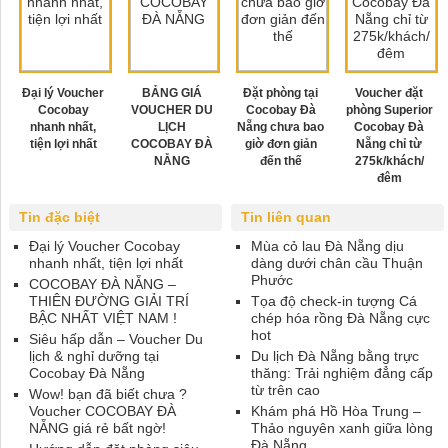
Đại lý Voucher
BẢNG GIÁ
Đặt phòng tại
Voucher đặt
Cocobay
VOUCHER DU
Cocobay Đà
phòng Superior
nhanh nhất,
LỊCH
Nẵng chưa bao
Cocobay Đà
tiện lợi nhất
COCOBAY ĐÀ
giờ đơn giản
Nẵng chỉ từ
NẴNG
đến thế
275k/khách/
đêm
Tin đặc biệt
Tin liên quan
Đại lý Voucher Cocobay
Mùa cỏ lau Đà Nẵng dịu
nhanh nhất, tiện lợi nhất
dàng dưới chân cầu Thuận
Phước
COCOBAY ĐÀ NẴNG –
THIÊN ĐƯỜNG GIẢI TRÍ
Tọa độ check-in tượng Cá
BẬC NHẤT VIỆT NAM !
chép hóa rồng Đà Nẵng cực
hot
Siêu hấp dẫn – Voucher Du
lịch & nghỉ dưỡng tại
Du lịch Đà Nẵng bằng trực
Cocobay Đà Nẵng
thăng: Trải nghiệm đẳng cấp
từ trên cao
Wow! bạn đã biết chưa ?
Voucher COCOBAY ĐÀ
Khám phá Hồ Hòa Trung –
NẴNG giá rẻ bất ngờ!
Thảo nguyên xanh giữa lòng
Đà Nẵng