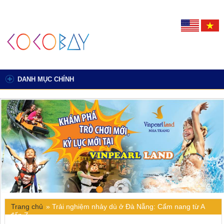
DANH MỤC CHÍNH
Trang chủ
»
Trải nghiệm nhảy dù ở Đà Nẵng: Cẩm nang từ A
đến Z