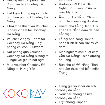
Hướng dẫn đặt phòng siêu
đơn giản tại Cocobay Đà
Radisson RED Đà Nẵng:
Nẵng
Nghỉ dưỡng sành điệu bên
biển Mỹ Khê
Tiết kiệm không ngờ với chi
phí thuê phòng Cocobay Đà
Ẩm thực Đà Nẵng: 26 món
Nẵng.
ngon làm say lòng du khách
Chơi thỏa thích với Voucher
Khám phá Lễ hội làng Túy
3 ngày 2 đêm tại Cocobay
Loan Đà Nẵng đậm đà bản
Đà Nẵng
sắc Việt
Voucher 2 ngày 1 đêm tại
Lễ hội ánh sáng Hội An –
Cocobay Đà Nẵng – đặt
hành trình di sản rực rỡ về
phòng chỉ còn 650k/đêm
đêm
Đặt phòng qua voucher
Kinh nghiệm càn quét chợ
Cocobay Đà Nẵng hưởng thụ
Cồn Đà Nẵng: Thiên đường
kì nghỉ với giá rẻ bất ngờ
ăn uống
Mua voucher Cocobay Đà
Bún chả cá Đà Nẵng: Tinh
Nẵng tại Hưng Yên
hoa ẩm thực phố biển miền
Trung
Bảng giá voucher du lịch
cocobay đà nẵng
Voucher phòng deluxe
cocobay đà nẵng
Đặt phòng vinpearl