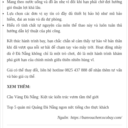
Mang theo nước uống và đồ ăn nhẹ vì đôi khi bạn phải chờ đợi hướng
gió thuận lợi khá lâu.
Lựa chọn các đơn vị uy tín có đầy đủ thiết bị bảo hộ như mũ bảo
hiểm, đai an toàn và dù dự phòng.
Hiểu rõ tính chất tự nguyện của môn thể thao này và luôn tuân thủ
hướng dẫn kỹ thuật của phi công.
Kết thúc hành trình bay, bạn chắc chắn sẽ cảm thấy tự hào về bản thân
khi đã vượt qua nỗi sợ hãi để chạm tay vào mây trời. Hoạt động nhảy
dù ở Đà Nẵng không chỉ là một trò chơi, đó là một hành trình khám
phá giới hạn của chính mình giữa thiên nhiên hùng vĩ.
Giá có thể thay đổi, liên hệ hotline 0825 437 888 để nhận thêm tư vấn
và báo giá cụ thể.
XEM THÊM:
Cầu Vàng Đà Nẵng: Kiệt tác kiến trúc vươn tầm thế giới
Top 5 quán mì Quảng Đà Nẵng ngon nức tiếng cho thực khách
Nguồn:
https://banvouchercocobay.com/