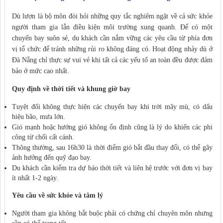
Dù lượn là bộ môn đòi hỏi những quy tắc nghiêm ngặt về cả sức khỏe
người tham gia lẫn điều kiện môi trường xung quanh. Để có một
chuyến bay suôn sẻ, du khách cần nắm vững các yêu cầu từ phía đơn
vị tổ chức để tránh những rủi ro không đáng có. Hoạt động nhảy dù ở
Đà Nẵng chỉ thực sự vui vẻ khi tất cả các yếu tố an toàn đều được đảm
bảo ở mức cao nhất.
Quy định về thời tiết và khung giờ bay
Tuyệt đối không thực hiện các chuyến bay khi trời mây mù, có dấu
hiệu bão, mưa lớn.
Gió mạnh hoặc hướng gió không ổn định cũng là lý do khiến các phi
công từ chối cất cánh.
Thông thường, sau 16h30 là thời điểm gió bắt đầu thay đổi, có thể gây
ảnh hưởng đến quỹ đạo bay.
Du khách cần kiểm tra dự báo thời tiết và liên hệ trước với đơn vị bay
ít nhất 1-2 ngày.
Yêu cầu về sức khỏe và tâm lý
Người tham gia không bắt buộc phải có chứng chỉ chuyên môn nhưng