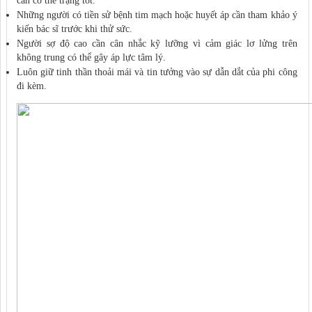
cần có thể trạng tốt.
Những người có tiền sử bệnh tim mạch hoặc huyết áp cần tham khảo ý
kiến bác sĩ trước khi thử sức.
Người sợ độ cao cần cân nhắc kỹ lưỡng vì cảm giác lơ lửng trên
không trung có thể gây áp lực tâm lý.
Luôn giữ tinh thần thoải mái và tin tưởng vào sự dẫn dắt của phi công
đi kèm.