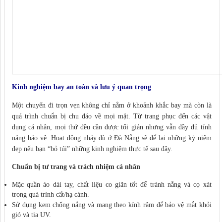
Kinh nghiệm bay an toàn và lưu ý quan trọng
Một chuyến đi trọn vẹn không chỉ nằm ở khoảnh khắc bay mà còn là
quá trình chuẩn bị chu đáo về mọi mặt. Từ trang phục đến các vật
dụng cá nhân, mọi thứ đều cần được tối giản nhưng vẫn đầy đủ tính
năng bảo vệ. Hoạt động nhảy dù ở Đà Nẵng sẽ để lại những kỷ niệm
đẹp nếu bạn “bỏ túi” những kinh nghiệm thực tế sau đây.
Chuẩn bị tư trang và trách nhiệm cá nhân
Mặc quần áo dài tay, chất liệu co giãn tốt để tránh nắng và cọ xát
trong quá trình cất/hạ cánh.
Sử dụng kem chống nắng và mang theo kính râm để bảo vệ mắt khỏi
gió và tia UV.