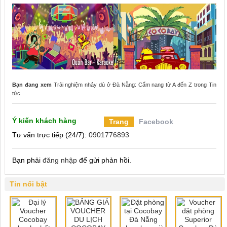
Bạn đang xem
Trải nghiệm nhảy dù ở Đà Nẵng: Cẩm nang từ A đến Z
trong
Tin
tức
Ý kiến khách hàng
Trang
Facebook
Tư vấn trực tiếp (24/7):
0901776893
Bạn phải
đăng nhập
để gửi phản hồi.
Tin nổi bật